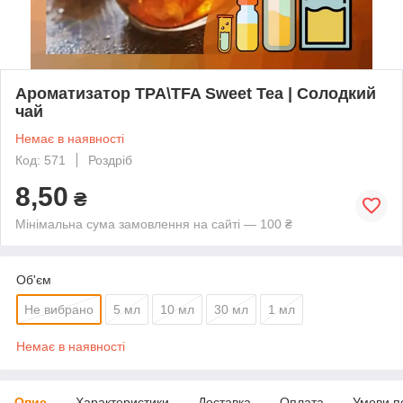
Ароматизатор TPA\TFA Sweet Tea | Солодкий
чай
Немає в наявності
Код: 571
Роздріб
8,50
₴
Мінімальна сума замовлення на сайті — 100 ₴
Об'єм
Не вибрано
5 мл
10 мл
30 мл
1 мл
Немає в наявності
Опис
Характеристики
Доставка
Оплата
Умови п