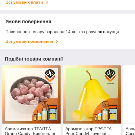
Всі умови оплати
Умови повернення
Повернення товару впродовж 14 днів за рахунок покупця
Всі умови повернення
Подібні товари компанії
Ароматизатор TPA\TFA
Ароматизатор TPA\TFA
Аром
Grape Candy| Виноградні
Pear Candy| Грушеві
Coco