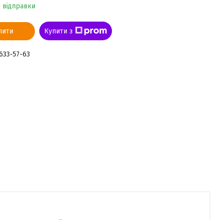
о відправки
пити
Купити з
 633-57-63