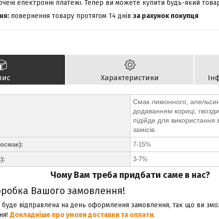
лючені електронні платежі. Тепер ви можете купити будь-який това
повернення товару протягом 14 днів
за рахунок покупця
пис
Характеристики
Ін
Смак лимонного, апельсино
додаванням кориці, гвозди
підійде для використання 
замісів.
осмак):
7-15%
):
3-7%
Чому Вам треба придбати саме в нас?
робка Вашого замовлення!
 буде відправлена на день оформлення замовлення, так що ви зм
ня!
Докладніше про умови доставки та оплати
.