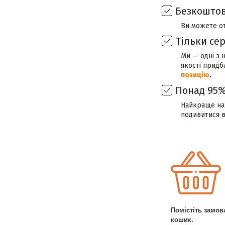
Безкоштов
Ви можете о
Тільки се
Ми — одні з 
якості придб
позицію
.
Понад 95%
Найкраще наш
подивитися 
Помістіть замов
кошик.