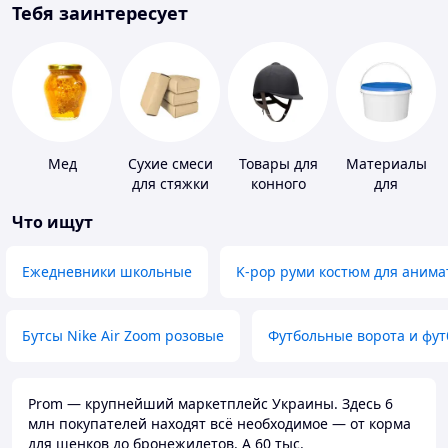
Тебя заинтересует
Мед
Сухие смеси
Товары для
Материалы
для стяжки
конного
для
пола
спорта
устройства
Что ищут
полимерных
полов
Ежедневники школьные
K-pop руми костюм для анима
Бутсы Nike Air Zoom розовые
Футбольные ворота и фу
Prom — крупнейший маркетплейс Украины. Здесь 6
млн покупателей находят всё необходимое — от корма
для щенков до бронежилетов. А 60 тыс.