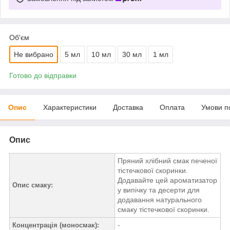
Об'єм
Не вибрано
5 мл
10 мл
30 мл
1 мл
Готово до відправки
Опис
Характеристики
Доставка
Оплата
Умови п
Опис
Пряний хлібний смак печеної
тістечкової скоринки.
Додавайте цей ароматизатор
Опис смаку:
у випічку та десерти для
додавання натурального
смаку тістечкової скоринки.
Концентрація (моносмак):
-