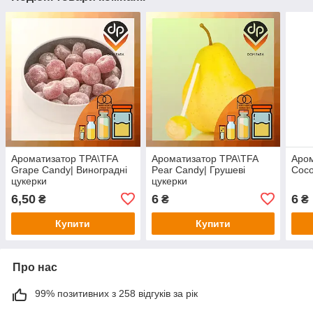
Ароматизатор TPA\TFA
Ароматизатор TPA\TFA
Аром
Grape Candy| Виноградні
Pear Candy| Грушеві
Coco
цукерки
цукерки
6,50
6
6
₴
₴
₴
Купити
Купити
Про нас
99% позитивних з 258 відгуків за рік