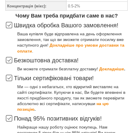
Концентрація (мікс):
0.5-2%
Чому Вам треба придбати саме в нас?
Швидка обробка Вашого замовлення!
Ваша купівля буде відправлена на день оформлення
замовлення, так що ви зможете отримати посилку вже
наступного дня!
Докладніше про умови доставки та
оплати
.
Безкоштовна доставка!
Ви можете отримати безплатну доставку!
Докладніше
.
Тільки сертифіковані товари!
Ми — одні з небагатьох, хто відкритий виставляє на
сайті сертифікати. Купуючи в нас, Ви будете впевнені в
якості придбаного продукту, так як зможете перевірити
абсолютно всі сертифікати, натиснувши
на цю
позицію
.
Понад 95% позитивних відгуків!
Найкраще нашу роботу оцінює покупець. Нам
поставили 5 зірок більш ніж 95% клієнтів! Ви також