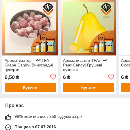
Ароматизатор TPA\TFA
Ароматизатор TPA\TFA
Аром
Grape Candy| Виноградні
Pear Candy| Грушеві
Coco
цукерки
цукерки
6,50
6
6
₴
₴
₴
Купити
Купити
Про нас
99% позитивних з 259 відгуків за рік
Працює з 07.07.2016