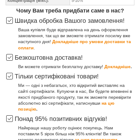
Концентрація (мікс):
5-10%
Чому Вам треба придбати саме в нас?
Швидка обробка Вашого замовлення!
Ваша купівля буде відправлена на день оформлення
замовлення, так що ви зможете отримати посилку вже
наступного дня!
Докладніше про умови доставки та
оплати
.
Безкоштовна доставка!
Ви можете отримати безплатну доставку!
Докладніше
.
Тільки сертифіковані товари!
Ми — одні з небагатьох, хто відкритий виставляє на
сайті сертифікати. Купуючи в нас, Ви будете впевнені в
якості придбаного продукту, так як зможете перевірити
абсолютно всі сертифікати, натиснувши
на цю
позицію
.
Понад 95% позитивних відгуків!
Найкраще нашу роботу оцінює покупець. Нам
поставили 5 зірок більш ніж 95% клієнтів! Ви також
можете подивитися відгуки
за цим посиланням
.