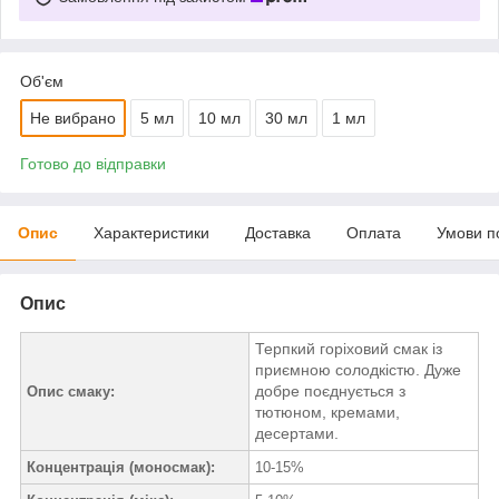
Об'єм
Не вибрано
5 мл
10 мл
30 мл
1 мл
Готово до відправки
Опис
Характеристики
Доставка
Оплата
Умови п
Опис
Терпкий горіховий смак із
приємною солодкістю. Дуже
добре поєднується з
Опис смаку:
тютюном, кремами,
десертами.
Концентрація (моносмак):
10-15%