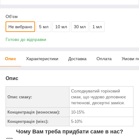
Об'єм
Не вибрано
5 мл
10 мл
30 мл
1 мл
Готово до відправки
Опис
Характеристики
Доставка
Оплата
Умови п
Опис
Солодкуватий горіховий
смак, що чудово доповнює
Опис смаку:
тютюнові, десертні заміси.
Концентрація (моносмак):
10-15%
Концентрація (мікс):
5-10%
Чому Вам треба придбати саме в нас?