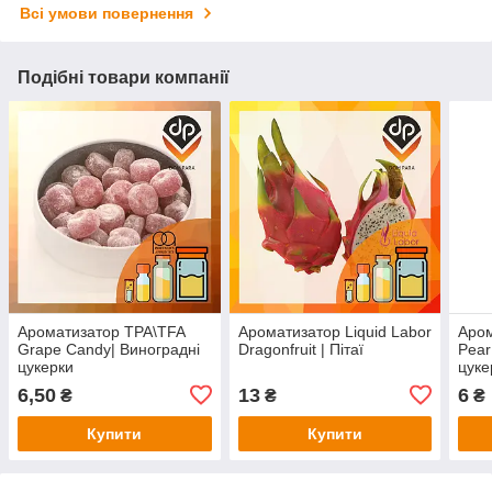
Всі умови повернення
Подібні товари компанії
Ароматизатор TPA\TFA
Ароматизатор Liquid Labor
Аром
Grape Candy| Виноградні
Dragonfruit | Пітаї
Pear
цукерки
цуке
6,50
13
6
₴
₴
₴
Купити
Купити