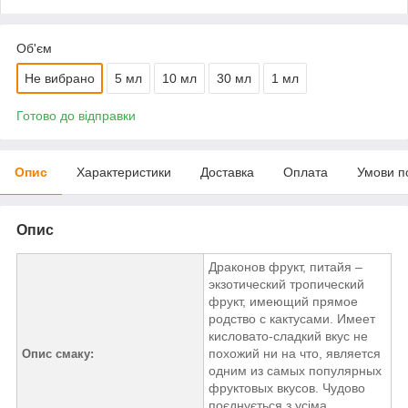
Об'єм
Не вибрано
5 мл
10 мл
30 мл
1 мл
Готово до відправки
Опис
Характеристики
Доставка
Оплата
Умови п
Опис
Драконов фрукт, питайя –
экзотический тропический
фрукт, имеющий прямое
родство с кактусами. Имеет
кисловато-сладкий вкус не
похожий ни на что, является
Опис смаку:
одним из самых популярных
фруктовых вкусов. Чудово
поєднується з усіма