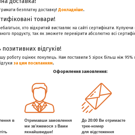
на доставка!
тримати безплатну доставку!
Докладніше
.
ртифіковані товари!
небагатьох, хто відкритий виставляє на сайті сертифікати. Купуючи 
аного продукту, так як зможете перевірити абсолютно всі сертиф
 позитивних відгуків!
у роботу оцінює покупець. Нам поставили 5 зірок більш ніж 95% 
відгуки
за цим посиланням
.
Оформлення замовлення:
лення в
Отримавши замовлення
До 20:00 Ви отримаєте
ми зв'яжемося з Вами
трек-номер
тіть
якнайшвидше!
для відстеження