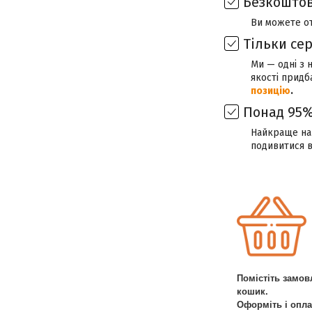
Безкоштов
Ви можете о
Тільки се
Ми — одні з 
якості придб
позицію
.
Понад 95%
Найкраще наш
подивитися 
Помістіть замов
кошик.
Оформіть і опла