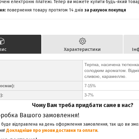
лючені електронні платежі. Тепер ви можете купити будь-який това
повернення товару протягом 14 днів
за рахунок покупця
пис
Характеристики
Ін
Терпка, насичена тютюнка 
солодким ароматом. Відмі
сливою, карамеллю.
осмак):
7-15%
):
3-7%
Чому Вам треба придбати саме в нас?
робка Вашого замовлення!
 буде відправлена на день оформлення замовлення, так що ви зм
ня!
Докладніше про умови доставки та оплати
.