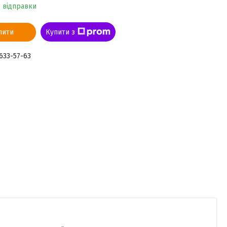
о відправки
пити
Купити з
 633-57-63