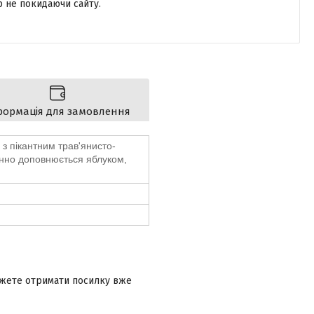
р не покидаючи сайту.
формація для замовлення
з пікантним трав'янисто-
нно доповнюється яблуком,
ожете отримати посилку вже