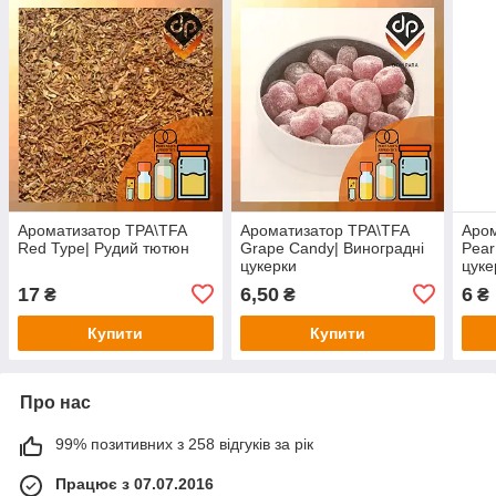
Ароматизатор TPA\TFA
Ароматизатор TPA\TFA
Аром
Red Type| Рудий тютюн
Grape Candy| Виноградні
Pear
цукерки
цуке
17
6,50
6
₴
₴
₴
Купити
Купити
Про нас
99% позитивних з 258 відгуків за рік
Працює з 07.07.2016