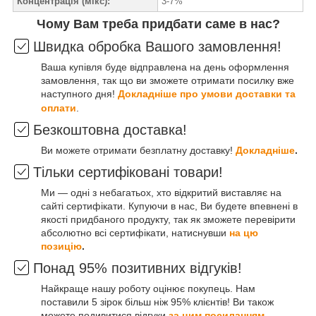
Концентрація (мікс):
3-7%
Чому Вам треба придбати саме в нас?
Швидка обробка Вашого замовлення!
Ваша купівля буде відправлена на день оформлення
замовлення, так що ви зможете отримати посилку вже
наступного дня!
Докладніше про умови доставки та
оплати
.
Безкоштовна доставка!
Ви можете отримати безплатну доставку!
Докладніше
.
Тільки сертифіковані товари!
Ми — одні з небагатьох, хто відкритий виставляє на
сайті сертифікати. Купуючи в нас, Ви будете впевнені в
якості придбаного продукту, так як зможете перевірити
абсолютно всі сертифікати, натиснувши
на цю
позицію
.
Понад 95% позитивних відгуків!
Найкраще нашу роботу оцінює покупець. Нам
поставили 5 зірок більш ніж 95% клієнтів! Ви також
можете подивитися відгуки
за цим посиланням
.