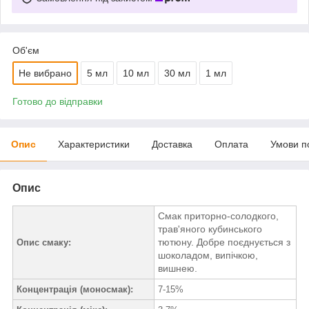
Об'єм
Не вибрано
5 мл
10 мл
30 мл
1 мл
Готово до відправки
Опис
Характеристики
Доставка
Оплата
Умови п
Опис
Смак приторно-солодкого,
трав'яного кубинського
тютюну. Добре поєднується з
Опис смаку:
шоколадом, випічкою,
вишнею.
Концентрація (моносмак):
7-15%