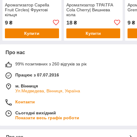
Ароматизатор Capella
Ароматизатор TPA\TFA
Аром
Fruit Circles| Фруктові
Cola Cherry| Вишнева
Gren
кільця
кола
9
18
9
₴
₴
₴
Купити
Купити
Про нас
99% позитивних з 260 відгуків за рік
Працює з 07.07.2016
м. Вінниця
Ул.Медведева, Вінниця, Україна
Контакти
Сьогодні вихідний
Показати весь графік роботи
Про нас