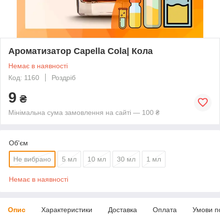
Ароматизатор Capella Cola| Кола
Немає в наявності
Код: 1160
Роздріб
9
₴
Мінімальна сума замовлення на сайті — 100 ₴
Об'єм
Не вибрано
5 мл
10 мл
30 мл
1 мл
Немає в наявності
Опис
Характеристики
Доставка
Оплата
Умови п