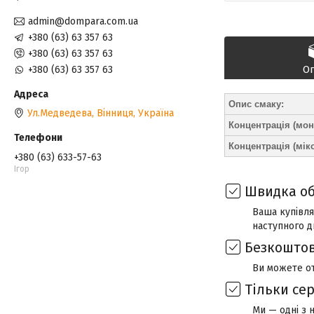
admin@dompara.com.ua
+380 (63) 63 357 63
+380 (63) 63 357 63
О
+380 (63) 63 357 63
Опис смаку:
Ул.Медведева, Вінниця, Україна
Концентрація (мон
Концентрація (мікс
+380 (63) 633-57-63
Ігор
Швидка об
Ваша купівля
наступного д
Безкоштов
Ви можете о
Тільки се
Ми — одні з 