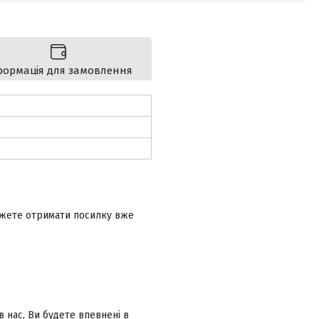
формація для замовлення
ожете отримати посилку вже
в нас, Ви будете впевнені в