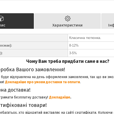
пис
Характеристики
Ін
Класична тютюнка.
осмак):
8-12%
):
3-5%
Чому Вам треба придбати саме в нас?
робка Вашого замовлення!
 буде відправлена на день оформлення замовлення, так що ви зм
ня!
Докладніше про умови доставки та оплати
.
на доставка!
тримати безплатну доставку!
Докладніше
.
ртифіковані товари!
небагатьох, хто відкритий виставляє на сайті сертифікати. Купуючи 