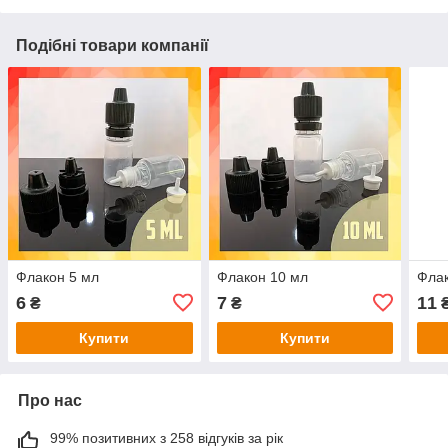
Подібні товари компанії
Флакон 5 мл
Флакон 10 мл
Флак
6
7
11
₴
₴
Купити
Купити
Про нас
99% позитивних з 258 відгуків за рік