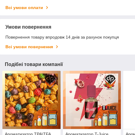
Всі умови оплати
Умови повернення
Повернення товару впродовж 14 днів за рахунок покупця
Всі умови повернення
Подібні товари компанії
Ароматизатор TPA\TFA
Ароматизатор T-Juice
Аром