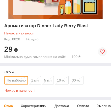
Ароматизатор Dinner Lady Berry Blast
Немає в наявності
Код: 8020
Роздріб
29
₴
Мінімальна сума замовлення на сайті — 100 ₴
Об'єм
Не вибрано
1 мл
5 мл
10 мл
30 мл
Немає в наявності
Опис
Характеристики
Доставка
Оплата
Умови п