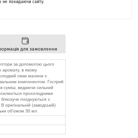
р не покидаючи сайту.
формація для замовлення
цептори за допомогою цього
 аромату, в якому
солодкий смак малини з
вальним компонентом. Гострий
в суміш, видаючи сильний
посилюється прохолодними
блискуче поєднуються з
В оригінальній (заводській)
льки об'ємом 30 мл.