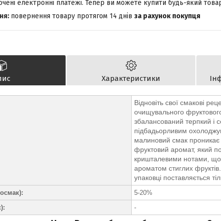
лючені електронні платежі. Тепер ви можете купити будь-який това
повернення товару протягом 14 днів
за рахунок покупця
пис
Характеристики
Ін
Відновіть свої смакові ре
очищувального фруктового
збалансований терпкий і 
підбадьорливим охолоджу
малиновий смак проникає 
фруктовий аромат, який 
кришталевими нотами, що 
ароматом стиглих фруктів. 
упаковці поставляється ті
осмак):
5-20%
):
-