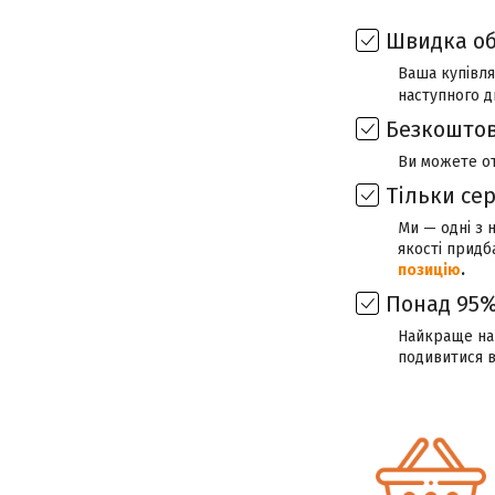
Швидка об
Ваша купівля
наступного д
Безкоштов
Ви можете о
Тільки се
Ми — одні з 
якості придб
позицію
.
Понад 95%
Найкраще наш
подивитися 