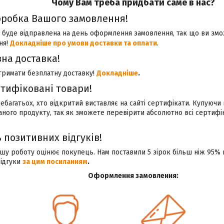
Чому Вам треба придбати саме в нас?
робка Вашого замовлення!
 буде відправлена на день оформлення замовлення, так що ви зм
ня!
Докладніше про умови доставки та оплати
.
на доставка!
тримати безплатну доставку!
Докладніше
.
ртифіковані товари!
небагатьох, хто відкритий виставляє на сайті сертифікати. Купуючи 
аного продукту, так як зможете перевірити абсолютно всі сертиф
 позитивних відгуків!
у роботу оцінює покупець. Нам поставили 5 зірок більш ніж 95% 
відгуки
за цим посиланням
.
Оформлення замовлення: