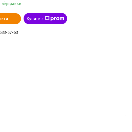
о відправки
пити
Купити з
 633-57-63