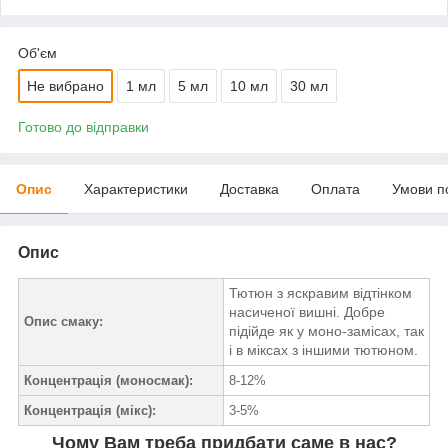
Об'єм
Не вибрано
1 мл
5 мл
10 мл
30 мл
Готово до відправки
Опис
Характеристики
Доставка
Оплата
Умови п
Опис
Тютюн з яскравим відтінком
насиченої вишні. Добре
Опис смаку:
підійде як у моно-замісах, так
і в міксах з іншими тютюном.
Концентрація (моносмак):
8-12%
Концентрація (мікс):
3-5%
Чому Вам треба придбати саме в нас?