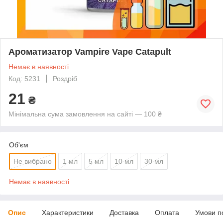
Ароматизатор Vampire Vape Catapult
Немає в наявності
Код: 5231
Роздріб
21
₴
Мінімальна сума замовлення на сайті — 100 ₴
Об'єм
Не вибрано
1 мл
5 мл
10 мл
30 мл
Немає в наявності
Опис
Характеристики
Доставка
Оплата
Умови п