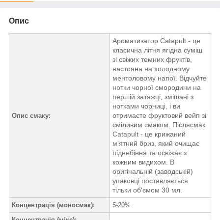
Опис
Ароматизатор Catapult - це
класична літня ягідна суміш
зі свіжих темних фруктів,
настояна на холодному
ментоловому напої. Відчуйте
нотки чорної смородини на
першій затяжці, змішані з
нотками чорниці, і ви
отримаєте фруктовий вейп зі
Опис смаку:
сміливим смаком. Післясмак
Catapult - це крижаний
м'ятний бриз, який очищає
піднебіння та освіжає з
кожним видихом. В
оригінальній (заводській)
упаковці поставляється
тільки об'ємом 30 мл.
Концентрація (моносмак):
5-20%
Концентрація (мікс):
-