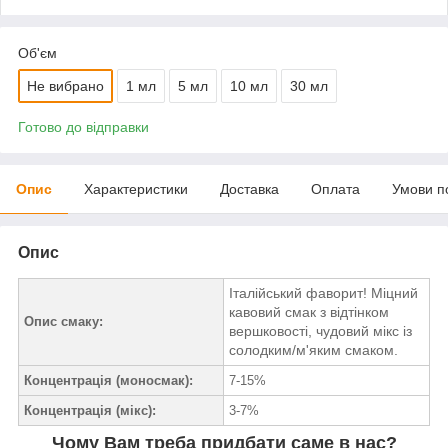
Об'єм
Не вибрано
1 мл
5 мл
10 мл
30 мл
Готово до відправки
Опис
Характеристики
Доставка
Оплата
Умови п
Опис
Італійський фаворит! Міцний
кавовий смак з відтінком
Опис смаку:
вершковості, чудовий мікс із
солодким/м'яким смаком.
Концентрація (моносмак):
7-15%
Концентрація (мікс):
3-7%
Чому Вам треба придбати саме в нас?