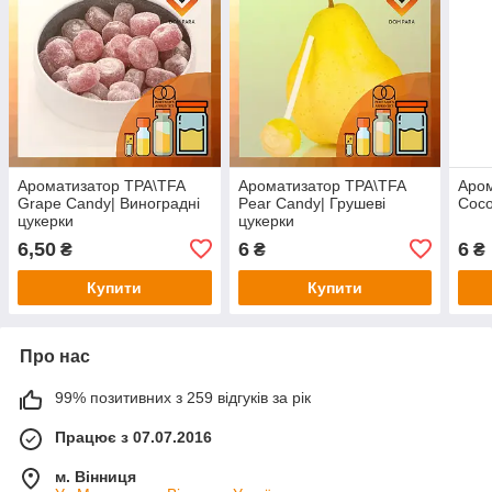
Ароматизатор TPA\TFA
Ароматизатор TPA\TFA
Аром
Grape Candy| Виноградні
Pear Candy| Грушеві
Coco
цукерки
цукерки
6,50
6
6
₴
₴
₴
Купити
Купити
Про нас
99% позитивних з 259 відгуків за рік
Працює з 07.07.2016
м. Вінниця